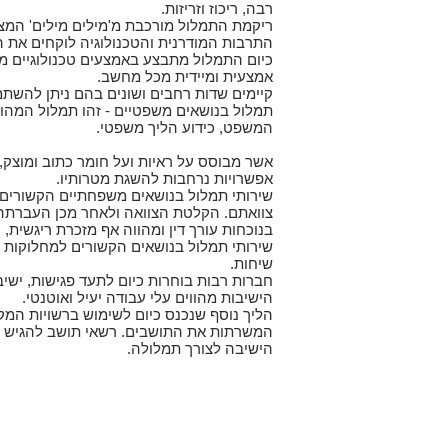
רבה, ריכוז וזריזות.
ריקמת התמלול מורכבת מ'מילים מילים' המצ
התרבות המודרנית והטכנולוגיה לוקחים את ה
כיום התמלול מתבצע באמצעים טכנולוגיים מ
אמצעית ומיידית מכל מחשב.
קיימים שדות רחבים ושונים בהם ניתן להשת
תמלול בנושאים משפטיים - זהו תמלול המהוו
המשפט, כידוע הליך משפטי.
אשר מבוסס על ראיות ועל חומר כתוב ומוצק, כ
אפשרויות נרחבות להשגת מטרותיו.
שירותי תמלול בנושאים משפחתיים הקשורים ב
צוואתם. הקלטת הצוואה ולאחר מכן העברתה 
בנוכחות עורך דין ומהווה אף מזכרת ריגשית, ח
שירותי תמלול בנושאים הקשורים למחלוקות 
שיחות.
חברות רבות בוחרות כיום לתעד פגישות, ישי
הישיבות מהווים עלי עבודה יעיל ואוטנטי.
הליך נוסף שנכנס כיום לשימוש ברשויות המק
המשרתות את התושבים. רשאי תושב להגיש בק
הישיבה לצורך תמלולה.