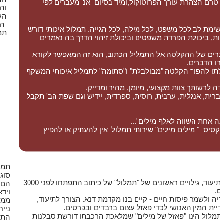
 טרם הצהרת עורך הפרוטוקול,ומיד בסיום אנו מעברים לפי
וה
הע
הק
ושימת לב לכל משפט, לכל מילה, לכל הגייה. תמלול איכותי דורש
תמ
ולות, ביכולת הפרדת משפטים וביכולת זיהוי הדרך בה נאמרים
ברים של ההקלטה אל התמליל הכתוב, הוא זה המאפשר לקורא
ו הדברים.
תו להפוך הקלטה "מבולבלת" ו"סתומה" לתמליל איכותי המשקף
 לרשותך צוות מקצועי, מיומן, מהיר ומדייק.
ית, אנגלית, ערבית, רוסית, ספרדית, יידיש וגם שפת הב' תקבל
אחת השווה לאלף מילים"...
סיס " מילים מילים" שירותי תמלול אין להעתיק או להפיץ
תמל
סוג
עם התפתחות האנושות התפתח גם הצורך בתיעוד, גילויים ראשונים של "תמלול" של כיתוב התפתחו לפני 3000
הם 
.
וידא
ה ולשמר פיסות חיים - קיים בנו מקדמת דנא. הצורך לתיעוד,
ממכ
ית המין האנושי לכדי פאזל עצום ברבדים ובפרטים.
נייח
לול הינו "פאזל של מילים" שמלאכת הרכבתו דורשת סבלנות
התמ