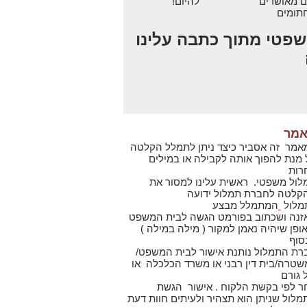
ם מאושרים
להיום!
חתומים
פטי מתוך כתבה עלינו
מר
אמר זה אסביר כיצד ניתן לתמלל הקלטה
 מנת להפוך אותה לקבילה או במילים
רות
לול משפטי. ראשית עלינו למסור את
קלטה לחברת תמלול ידועה
מלול
המתמלל מבצע
זנה ושכתוב בפורמט הגשה לבית המשפט
פן שיהיה נאמן למקור ( מילה במילה )
סוף
רת התמלול נותנת אישור לבית המשפט/
שטרה/בית דין רבני או משרד הכלכלה או
 גורם
ר לפי בקשת הלקוח . אישור הגשת
מלול שניתן הוא תצהיר ולעיתים חוות דעת