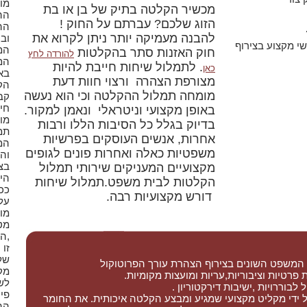
מו
מכשיר הקלטה בתיק של בן או בת
הה
הזוג שלכם? עברתם על החוק !
הה
להבנה מעמיקה יותר ניתן לקרוא את
וב
שי מקצוע בצירוף
המ
חוק האזנות סתר בהקלטות
להורדה לחץ
המ
. לתמלול שיחות חייבת להיות
כאן
בא
מצורפת הצהרה ורצוי חוות דעת
הק
מומחה תמלול ההקלטה וכי הוא נעשה
קב
חיי
באופן מקצועי וניטראלי ונאמן למקור.
מו
בדיוק בגלל כל הסיבות הללו ורבות
תמ
אחרות, אנשים העוסקים בפרשיות
המ
משפטיות כאלה ואחרות פונים לגופים
וה
בצ
מקצועיים המעניקים שירותי תמלול
הי
הקלטות לבית משפט.תמלול שיחות
ככ
דורש מקצועיות רבה.
על
מו
מט
,הט
זו
של
 המשפט השונים בצירוף הצהרת עורך הפרוטוקול
מק
פרטיות וציבוריות,עריות ומועצות מקומיות.
לשו
בוררויות ,ישיבות דירקטוריון .
פיס
 ידי מקליט מקצועי שמגיע ומבצע הקלטה איכותית. את החומר
הה