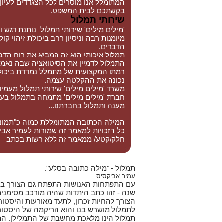
המתומלל אנו מוסרים לכל הצגדדים לעיון
בקשתכם לבית המשפט.
שירותי תמלול
'מילים מילים' שירותי תמלול נותנת דגש 
מיומנות רבה וניסיון רחב ביכולת זיהוי ק
הדברים.
תמלול איכותי הוא זה המביא את רוח הד
התמלול לדמיין את הסיטואציה שבה נאמר
רמתו המקצועית של מתמלל נמדדת ביכול
נכונה את ההקלטה עצמה.
משרד 'מילים מילים' שירותי תמלול מעמידה
חברת 'מילים מילים' מתמחה בתמלול בעבר
מענה ותמלול בחברתנו...
המילה הכתובה המתומללת כמוה כ"תמונה 
כל הזכויות למאמר זה שמורות לעמיר אביק
חלק/קטע/ ממאמר זה ללא רשות בכתב
תמלול - "מילה כתובה בסלע".
עמיר אביקסיס
שנה - זהו כתב היתדות שהיה מורכב מסימנים
הצורך להחיות זכרון, לתעד מאורעות והיסטורי
לתמלול מושרש בנו והוא הריקמה של היסטורי
תמלול הינו מלאכת מחשבת של התמלילן. התמ