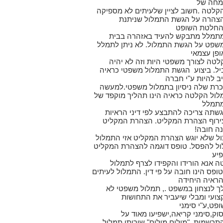
מחה של
קלטה .חשוב לציין שלעיתים לא מספיקה
צהרה על הגשת התמלול שניתנת
החלטת השופט
תמלל מתבקש להעיד באזהרה בבית
שפט על הגשת התמלול. לא ניתן לתמלל
ופן עצמאי
לטה לצורך משפטי היות וזה לא יהיה
יל. ביצוע הגשת התמלול משפטי כראיה
ב להיות ע"י חברה
כרת שלה ניסיון בתמלול משפטי.למעשה
לול הקלטה כראיה הינו תהליך מוקפד של
תמלל
גשתה צריכה להתבצע לפי דיני הראיות
ירוף הצהרת המקליט. הצהרת המקליט
נה חובה!
ול שלא יוגש הצהרת המקליט אזי התמלול
ול להפסל. טופס דוגמה להצהרת המקליט
פיע
ה אנא הורידו והקפידו לצרף לתמלול
ופס הינו חובה על פי דין. התמלול לעיתים
 הראיה היחידה
ך לנצחון במשפט ., תמלול משפטי לא
צועי ומבלי שיעביר את התחושות
פט,ע"י סימני
וק,סימני קריאה,ישפיעו מאוד על
תרשמות ."מילים מילים" שירותי תמלול