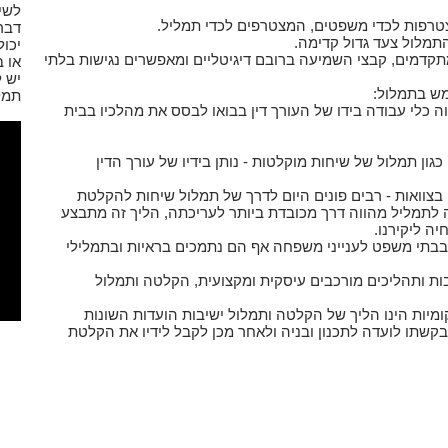
לשיח
טרפות לכדי משפטים, המצטרפים לכדי תמליל.
דבר
תמלול צעד גדול קדימה.
יכו
תקדמים, קבצי השמיעה ברובם דיגיטליים ומאפשרים נגישות בלתי
או ב
יש 
מש בתמלול:
תמל
ה כלי עבודה בידו של העורך דין בבואו לבסס את מהלכיו בבית
גון תמלול של שיחות מוקלטות - נותן בידיו של עורך הדין
צוואות - רבים פונים היום לדרך של תמלול שיחות להקלטת
לתמליל מהווה דרך מכובדת ביותר לעריכתה, הליך זה מתבצע
יה ליקירנו.
בבתי משפט לענייני משפחה אף הם נתמכים בראיות ובתמלילי
בות ותהליכים מורכבים עיסקית ומקצועית, הקלטה ותמלול
ומיות הינו הליך של הקלטה ותמלול ישיבות הועדות השונות
שתו לועדה לתכנון ובניה ולאחר מכן לקבל לידיו את הקלטת