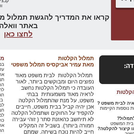
קבצי
ו
קראו את המדריך להגשת תמלול מש
באתר וואלה
לחצו כאן
תמלול הקלטות
מא
מאת עמיר אביקסיס תמלול משפטי
במ
על
אח
תמלול הקלטות לבית משפט מאוד
תמ
נפוצים היום ומבוקשים ביותר, לאור
הה
העובדה כי תמלול הקלטות נחשב
לת
הקלטות
לראיה מאוד משמעותית בבתי
הא
באו
משפט, על מנת שהתמלול הקלטה
יה לבית משפט ?
לב
אכן יהיה קביל בבית משפט, חייבים
 נוספות הקיימות
חב
להקפיד על החוקים ושתמלול הקלטה
למ
תמלול?
לא תיחשב כהאזנת סתר ( זוהי עבירה
כול
 בית המשפט
חמורה ביותר). בשביל זה המקליט
אח
ו קיצור להקלטה?
הת
חייב להיות נוכח בשיחה. שמתם
יצור